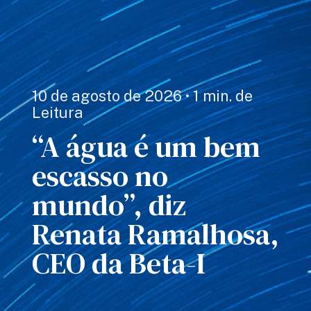
10 de agosto de 2026 • 1 min. de
Leitura
“A água é um bem
escasso no
mundo”, diz
Renata Ramalhosa,
CEO da Beta-I