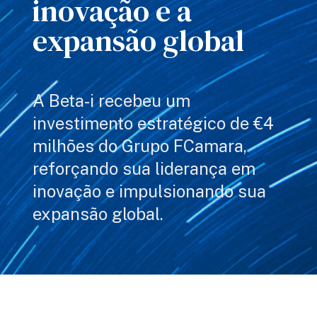
inovação e a
expansão global
A Beta-i recebeu um
investimento estratégico de €4
milhões do Grupo FCamara,
reforçando sua liderança em
inovação e impulsionando sua
expansão global.