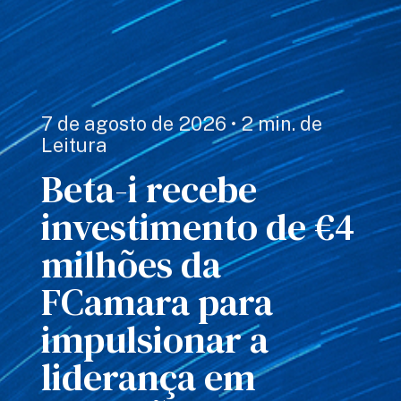
7 de agosto de 2026 • 2 min. de
Leitura
Beta-i recebe
investimento de €4
milhões da
FCamara para
impulsionar a
liderança em