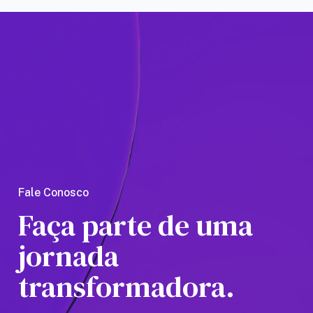
as a
Amaz
Fale Conosco
Faça parte de uma
jornada
transformadora.