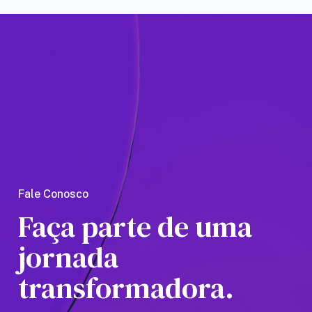
as a
Amaz
Fale Conosco
Faça parte de uma
jornada
transformadora.