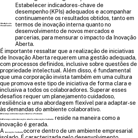
Estabelecer indicadores-chave de
desempenho (KPIs) adequados e acompanhar
continuamente os resultados obtidos, tanto em
termos de inovação interna quanto no
Medição de
Resultados
desenvolvimento de novos mercados e
parcerias, para mensurar o impacto da Inovação
Aberta.
É importante ressaltar que a realização de iniciativas
de Inovação Aberta requerem uma gestão adequada,
com processos definidos, inclusive sobre questões de
propriedade intelectual. Além disso, é fundamental
que uma corporação invista também em uma cultura
que promova este tipo de iniciativa de forma clara e
inclusiva a todos os colaboradores. Superar esses
desafios requer um planejamento cuidadoso,
resiliência e uma abordagem flexível para adaptar-se
às demandas do ambiente colaborativo.
Diferença entre Inovação Aberta e Fechada
reside na maneira como a
A diferença entre inovação aberta e inovação fechada
inovação é gerada.
A
ocorre dentro de um ambiente empresarial
inovação fechada
isolado. É caracterizada pelo desenvolvimento