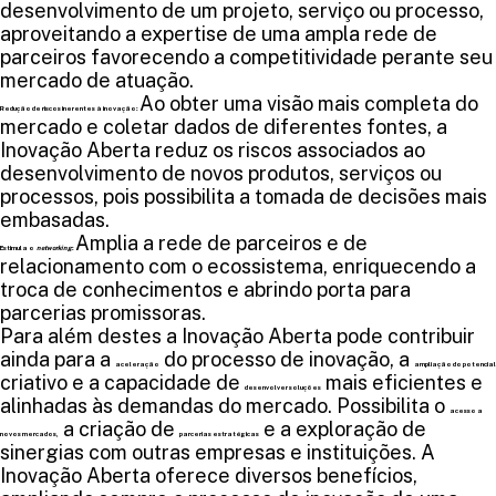
desenvolvimento de um projeto, serviço ou processo,
aproveitando a expertise de uma ampla rede de
parceiros favorecendo a competitividade perante seu
mercado de atuação.
Ao obter uma visão mais completa do
Redução de riscos inerentes à inovação:
mercado e coletar dados de diferentes fontes, a
Inovação Aberta reduz os riscos associados ao
desenvolvimento de novos produtos, serviços ou
processos, pois possibilita a tomada de decisões mais
embasadas.
Amplia a rede de parceiros e de
Estimula o
networking
:
relacionamento com o ecossistema, enriquecendo a
troca de conhecimentos e abrindo porta para
parcerias promissoras.
Para além destes a Inovação Aberta pode contribuir
ainda para a
do processo de inovação, a
aceleração
ampliação do potencial
criativo e a capacidade de
mais eficientes e
desenvolver soluções
alinhadas às demandas do mercado. Possibilita o
acesso a
a criação de
e a exploração de
novos mercados,
parcerias estratégicas
sinergias com outras empresas e instituições. A
Inovação Aberta oferece diversos benefícios,