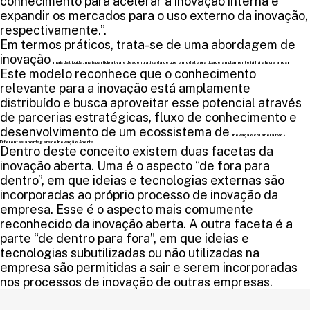
conhecimento para acelerar a inovação interna e
expandir os mercados para o uso externo da inovação,
respectivamente.”.
Em termos práticos, trata-se de uma abordagem de
inovação
.
mais distribuída, mais participativa e descentralizada do que o modelo praticado amplamente já há alguns anos
Este modelo reconhece que o conhecimento
relevante para a inovação está amplamente
distribuído e busca aproveitar esse potencial através
de parcerias estratégicas, fluxo de conhecimento e
desenvolvimento de um ecossistema de
.
inovação colaborativo
Diferentes abordagens de Inovação Aberta
Dentro deste conceito existem duas facetas da
inovação aberta. Uma é o aspecto “de fora para
dentro”, em que ideias e tecnologias externas são
incorporadas ao próprio processo de inovação da
empresa. Esse é o aspecto mais comumente
reconhecido da inovação aberta. A outra faceta é a
parte “de dentro para fora”, em que ideias e
tecnologias subutilizadas ou não utilizadas na
empresa são permitidas a sair e serem incorporadas
nos processos de inovação de outras empresas.