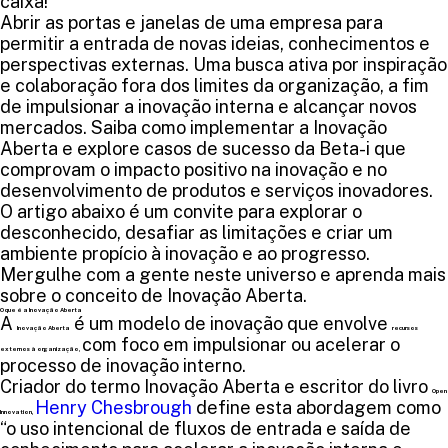
caixa!
Abrir as portas e janelas de uma empresa para
permitir a entrada de novas ideias, conhecimentos e
perspectivas externas. Uma busca ativa por inspiração
e colaboração fora dos limites da organização, a fim
de impulsionar a inovação interna e alcançar novos
mercados. Saiba como implementar a Inovação
Aberta e explore casos de sucesso da Beta-i que
comprovam o impacto positivo na inovação e no
desenvolvimento de produtos e serviços inovadores.
O artigo abaixo é um convite para explorar o
desconhecido, desafiar as limitações e criar um
ambiente propício à inovação e ao progresso.
Mergulhe com a gente neste universo e aprenda mais
sobre o conceito de Inovação Aberta.
O que é a Inovação Aberta
A
é um modelo de inovação que envolve
Inovação Aberta
recursos
com foco em impulsionar ou acelerar o
externos à organização,
processo de inovação interno.
Criador do termo Inovação Aberta e escritor do livro
Open
Henry Chesbrough
define est
a abordagem como
Innovation,
“o uso intencional de fluxos de entrada e saída de