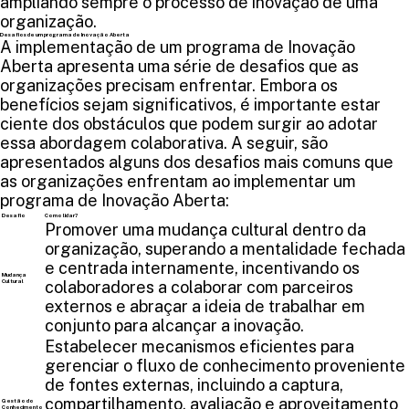
ampliando sempre o processo de inovação de uma
organização.
Desafios de um programa de Inovação Aberta
A implementação de um programa de Inovação
Aberta apresenta uma série de desafios que as
organizações precisam enfrentar. Embora os
benefícios sejam significativos, é importante estar
ciente dos obstáculos que podem surgir ao adotar
essa abordagem colaborativa. A seguir, são
apresentados alguns dos desafios mais comuns que
as organizações enfrentam ao implementar um
programa de Inovação Aberta:
Desafio
Como lidar?
Promover uma mudança cultural dentro da
organização, superando a mentalidade fechada
e centrada internamente, incentivando os
Mudança
Cultural
colaboradores a colaborar com parceiros
externos e abraçar a ideia de trabalhar em
conjunto para alcançar a inovação.
Estabelecer mecanismos eficientes para
gerenciar o fluxo de conhecimento proveniente
de fontes externas, incluindo a captura,
compartilhamento, avaliação e aproveitamento
Gestão do
Conhecimento